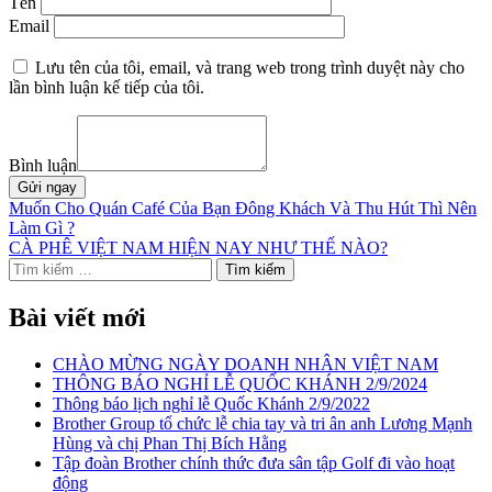
Tên
Email
Lưu tên của tôi, email, và trang web trong trình duyệt này cho
lần bình luận kế tiếp của tôi.
Bình luận
Gửi ngay
Điều
Muốn Cho Quán Café Của Bạn Đông Khách Và Thu Hút Thì Nên
Làm Gì ?
hướng
CÀ PHÊ VIỆT NAM HIỆN NAY NHƯ THẾ NÀO?
bài
Tìm
kiếm
viết
cho:
Bài viết mới
CHÀO MỪNG NGÀY DOANH NHÂN VIỆT NAM
THÔNG BÁO NGHỈ LỄ QUỐC KHÁNH 2/9/2024
Thông báo lịch nghỉ lễ Quốc Khánh 2/9/2022
Brother Group tổ chức lễ chia tay và tri ân anh Lương Mạnh
Hùng và chị Phan Thị Bích Hằng
Tập đoàn Brother chính thức đưa sân tập Golf đi vào hoạt
động