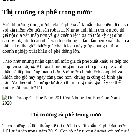
Thị trường cà phê trong nước
Với thị trường trong nước, giá cà phê xuất khuẩu khá chênh lệch so
với giá niêm yếu trên sàn robusta. Nhưng tình hình trong nước thì
giá nội địa vẫn thấp hơn và giá chênh lệch đã có thời kỳ đạt đỉnh
cao. Và đạt đỉnh cao nhất vào lúc chúng ta lần đầu tiên xuất khẩu cà
phê hạt ra thế giới. Mức giá chênh lệch này giúp chúng những
doanh nghiệp xuất khẩu cà phê thắng lớn.
Theo như những nhận định thì mức giá cà phê xuất khẩu sẽ tiếp tục
tăng lên sôi động. Khi giá London gảm mạnh thì giá cà phê xuất
khẩu sẽ tiếp tục tăng mạnh hơn. Với mức chênh lệch cộng tới và
khiến cho giá này ngày càng cao hơn, chúng ta cũng dễ bình giá
hơn. Và theo như những dự đoán thì những mức giá này có thể
xuống tới mức trừ lùi.
Thị trường cà phê trong nước
Theo những số liệu thống kê thì nước ta xuất khẩu cà phê đạt mức
1,61 triệu tấn trong năm 2019. Con số này tương đương với mức giá