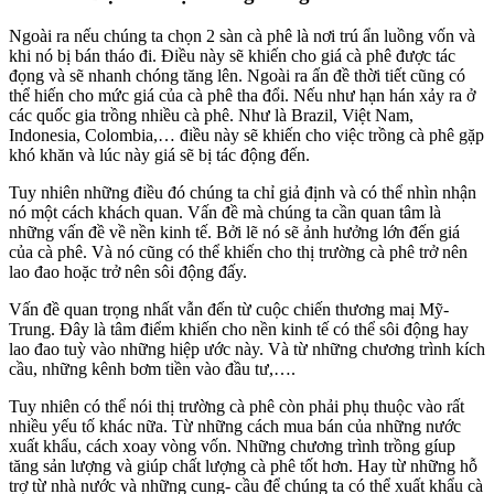
Ngoài ra nếu chúng ta chọn 2 sàn cà phê là nơi trú ẩn luồng vốn và
khi nó bị bán tháo đi. Điều này sẽ khiến cho giá cà phê được tác
đọng và sẽ nhanh chóng tăng lên. Ngoài ra ấn đề thời tiết cũng có
thể hiến cho mức giá của cà phê tha đổi. Nếu như hạn hán xảy ra ở
các quốc gia trồng nhiều cà phê. Như là Brazil, Việt Nam,
Indonesia, Colombia,… điều này sẽ khiến cho việc trồng cà phê gặp
khó khăn và lúc này giá sẽ bị tác động đến.
Tuy nhiên những điều đó chúng ta chỉ giả định và có thể nhìn nhận
nó một cách khách quan. Vấn đề mà chúng ta cần quan tâm là
những vấn đề về nền kinh tế. Bởi lẽ nó sẽ ảnh hưởng lớn đến giá
của cà phê. Và nó cũng có thể khiến cho thị trường cà phê trở nên
lao đao hoặc trở nên sôi động đấy.
Vấn đề quan trọng nhất vẫn đến từ cuộc chiến thương maị Mỹ-
Trung. Đây là tâm điểm khiến cho nền kinh tế có thể sôi động hay
lao đao tuỳ vào những hiệp ước này. Và từ những chương trình kích
cầu, những kênh bơm tiền vào đầu tư,….
Tuy nhiên có thể nói thị trường cà phê còn phải phụ thuộc vào rất
nhiều yếu tố khác nữa. Từ những cách mua bán của những nước
xuất khẩu, cách xoay vòng vốn. Những chương trình trồng gíup
tăng sản lượng và giúp chất lượng cà phê tốt hơn. Hay từ những hỗ
trợ từ nhà nước và những cung- cầu để chúng ta có thể xuất khẩu cà