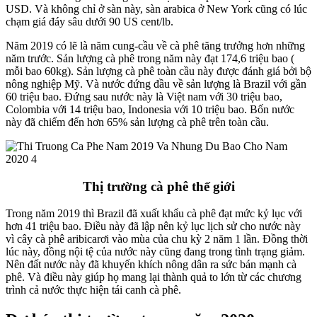
USD. Và không chỉ ở sàn này, sàn arabica ở New York cũng có lúc
chạm giá đáy sâu dưới 90 US cent/lb.
Năm 2019 có lẽ là năm cung-cầu về cà phê tăng trưởng hơn những
năm trước. Sản lượng cà phê trong năm này đạt 174,6 triệu bao (
mỗi bao 60kg). Sản lượng cà phê toàn cầu này được đánh giá bởi bộ
nông nghiệp Mỹ. Và nước đứng đầu về sản lượng là Brazil với gần
60 triệu bao. Đứng sau nước này là Việt nam với 30 triệu bao,
Colombia với 14 triệu bao, Indonesia với 10 triệu bao. Bốn nước
này đã chiếm đến hơn 65% sản lượng cà phê trên toàn cầu.
Thị trường cà phê thế giới
Trong năm 2019 thì Brazil đã xuất khẩu cà phê đạt mức kỷ lục với
hơn 41 triệu bao. Điều này đã lập nên kỷ lục lịch sử cho nước này
vì cây cà phê aribicarơi vào mùa của chu kỳ 2 năm 1 lần. Đồng thời
lúc này, đồng nội tệ của nước này cũng đang trong tình trạng giảm.
Nên đất nước này đã khuyến khích nông dân ra sức bán mạnh cà
phê. Và điều này giúp họ mang lại thành quả to lớn từ các chương
trình cả nước thực hiện tái canh cà phê.