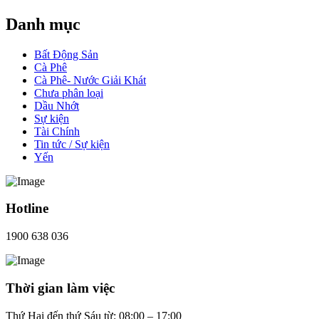
Danh mục
Bất Động Sản
Cà Phê
Cà Phê- Nước Giải Khát
Chưa phân loại
Dầu Nhớt
Sự kiện
Tài Chính
Tin tức / Sự kiện
Yến
Hotline
1900 638 036
Thời gian làm việc
Thứ Hai đến thứ Sáu từ: 08:00 – 17:00