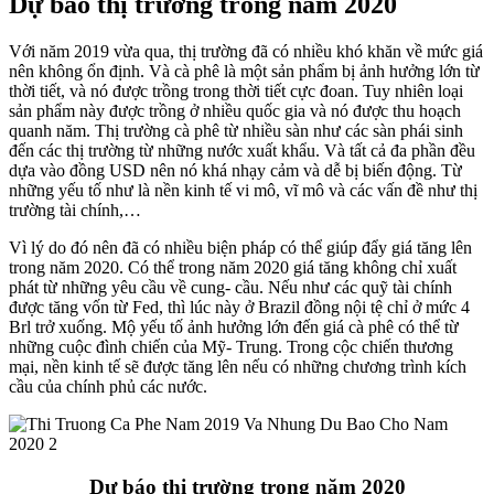
Dự báo thị trường trong năm 2020
Với năm 2019 vừa qua, thị trường đã có nhiều khó khăn về mức giá
nên không ổn định. Và cà phê là một sản phẩm bị ảnh hưởng lớn từ
thời tiết, và nó được trồng trong thời tiết cực đoan. Tuy nhiên loại
sản phẩm này được trồng ở nhiều quốc gia và nó được thu hoạch
quanh năm. Thị trường cà phê từ nhiều sàn như các sàn phái sinh
đến các thị trường từ những nước xuất khẩu. Và tất cả đa phần đều
dựa vào đồng USD nên nó khá nhạy cảm và dễ bị biến động. Từ
những yếu tố như là nền kinh tế vi mô, vĩ mô và các vấn đề như thị
trường tài chính,…
Vì lý do đó nên đã có nhiều biện pháp có thể giúp đẩy giá tăng lên
trong năm 2020. Có thể trong năm 2020 giá tăng không chỉ xuất
phát từ những yêu cầu về cung- cầu. Nếu như các quỹ tài chính
được tăng vốn từ Fed, thì lúc này ở Brazil đồng nội tệ chỉ ở mức 4
Brl trở xuống. Mộ yếu tố ảnh hưởng lớn đến giá cà phê có thể từ
những cuộc đình chiến của Mỹ- Trung. Trong cộc chiến thương
mại, nền kinh tế sẽ được tăng lên nếu có những chương trình kích
cầu của chính phủ các nước.
Dự báo thị trường trong năm 2020