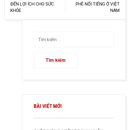
ĐẾN LỢI ÍCH CHO SỨC
PHÊ NỔI TIẾNG Ở VIỆT
bài
KHỎE
NAM
viết
BÀI VIẾT MỚI