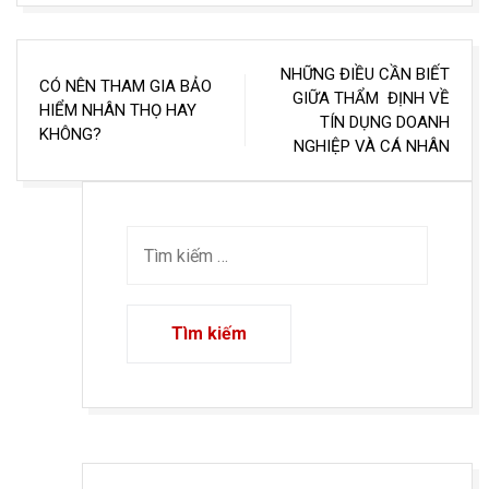
Điều
NHỮNG ĐIỀU CẦN BIẾT
CÓ NÊN THAM GIA BẢO
hướng
GIỮA THẨM ĐỊNH VỀ
HIỂM NHÂN THỌ HAY
TÍN DỤNG DOANH
bài
KHÔNG?
NGHIỆP VÀ CÁ NHÂN
viết