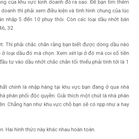
ăng của khu vực kinh doanh đó ra sao. Để bạn tìm thêm
 doanh thì phải xem điều kiện và tình hình chung của lúc
n nhập 5 đến 10 phuy thôi. Còn các loại dầu nhớt bán
46, 32.
ớt. Thì phải chắc chắn rằng bạn biết được dòng dầu nào
 ở loại dầu đó mà chọn. Xem xét lại ở đó mà coi số tiền
u tư vào dầu nhớt chắc chắn tối thiểu phải tính tới là 1
hất chính là nhập hàng tại khu vực bạn đang ở qua nhà
hà phân phối độc quyền. Giải thích một chút là nhà phân
uyền. Chẳng hạn như khu vực chỗ bạn sẽ có npp như a hay
an. Hai hình thức này khác nhau hoàn toàn.