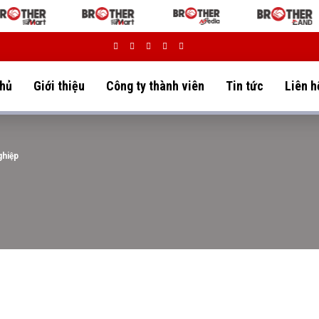
chủ
Giới thiệu
Công ty thành viên
Tin tức
Liên h
ghiệp