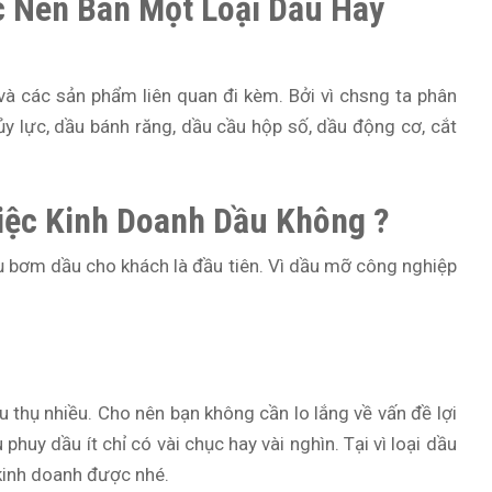
c Nên Bán Một Loại Dầu Hay
và các sản phẩm liên quan đi kèm. Bởi vì chsng ta phân
ủy lực, dầu bánh răng, dầu cầu hộp số, dầu động cơ, cắt
Việc Kinh Doanh Dầu Không ?
cụ bơm dầu cho khách là đầu tiên. Vì dầu mỡ công nghiệp
 thụ nhiều. Cho nên bạn không cần lo lắng về vấn đề lợi
huy dầu ít chỉ có vài chục hay vài nghìn. Tại vì loại dầu
kinh doanh được nhé.