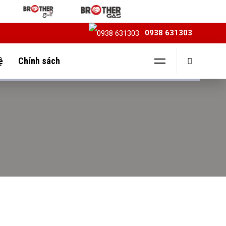
0938 631303
ệ
Chính sách