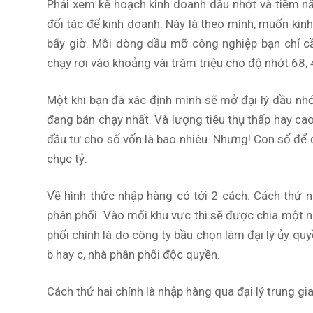
Phải xem kế hoạch kinh doanh dầu nhớt và tiềm n
đối tác để kinh doanh. Này là theo mình, muốn kinh
bấy giờ. Mỗi dòng dầu mỡ công nghiệp bạn chỉ cầ
chạy rơi vào khoảng vài trăm triệu cho độ nhớt 68, 
Một khi bạn đã xác định mình sẽ mở đại lý dầu nh
đang bán chạy nhất. Và lượng tiêu thụ thấp hay cao
đầu tư cho số vốn là bao nhiêu. Nhưng! Con số để đầ
chục tỷ.
Về hình thức nhập hàng có tới 2 cách. Cách thứ n
phân phối. Vào mối khu vực thì sẽ được chia một n
phối chính là do công ty bầu chọn làm đại lý ủy q
b hay c, nhà phân phối độc quyền.
Cách thứ hai chính là nhập hàng qua đại lý trung gi