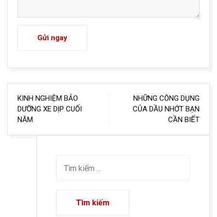
Gửi ngay
Điều
KINH NGHIỆM BẢO
NHỮNG CÔNG DỤNG
hướng
DƯỠNG XE DỊP CUỐI
CỦA DẦU NHỚT BẠN
NĂM
CẦN BIẾT
bài
viết