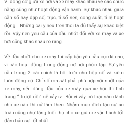
Vì động cơ giữa xe hơi và xe máy khác nhau về các chức
năng cũng như hoạt động vận hành. Sự khác nhau giữa
cần số hay đạp số, trục, tỉ số nén, công suất, tỉ lệ hoạt
động… Những cái ý nêu trên thôi là đủ thấy sự khác biệt
rồi. Vậy nên yêu cầu của dầu nhớt đối với xe máy và xe
hơi cũng khác nhau rõ ràng.
Về dầu nhớt cho xe máy thì cấp bậc yêu cầu cực kì cao,
vì các hoạt động trong động cơ hơi phức tạp. Sự yêu
cầu trong 2 cái chính là bôi trơn cho hộp số và kiêm
luôn động cơ. Chỉ số ma sát phải phù hợp với nhớt của
xe máy, nếu dùng dầu của xe máy qua xe hơi thì tình
trang “ trượt nồi” sẽ xảy ra. Bởi vì vậy có loại nào dành
cho xe nào thì cứ làm theo. Nhằm mục đích tạo sự an
toàn cũng như tăng tuổi thọ cho xe giúp xe vận hành tốt
đảm bảo sự tốt nhất.