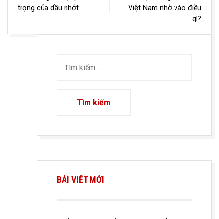
trọng của dầu nhớt
Việt Nam nhờ vào điều
bài
gì?
viết
BÀI VIẾT MỚI