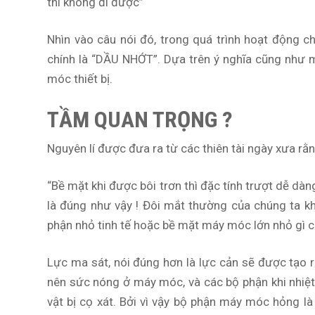
thì không đi được”
Nhìn vào câu nói đó, trong quá trình hoạt động 
chính là “DẦU NHỚT”. Dựa trên ý nghĩa cũng như
móc thiết bị.
TẦM QUAN TRỌNG ?
Nguyên lí được đưa ra từ các thiên tài ngày xưa rằn
“Bề mặt khi được bôi trơn thì đặc tính trượt dễ dàng
là đúng như vậy ! Đôi mắt thường của chúng ta k
phận nhỏ tinh tế hoặc bề mặt máy móc lớn nhỏ gì 
Lực ma sát, nói đúng hơn là lực cản sẽ được tạo r
nên sức nóng ở máy móc, và các bộ phận khi nhiệt
vật bị cọ xát. Bởi vì vậy bộ phận máy móc hỏng là