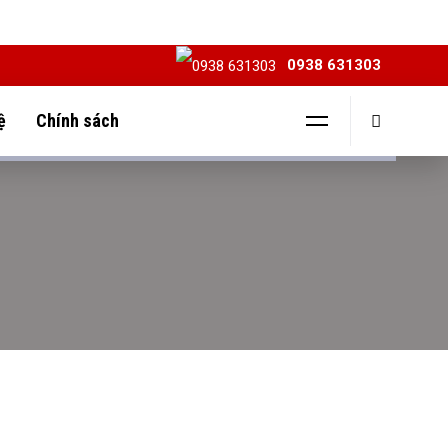
0938 631303
ệ
Chính sách