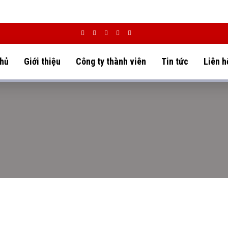
chủ
Giới thiệu
Công ty thành viên
Tin tức
Liên h