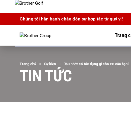
Chúng tôi hân hạnh chào đón sự hợp tác từ quý vị!
Trang 
Trang chủ
Sự kiện
Dầu nhớt có tác dụng gì cho xe của bạn?
TIN TỨC