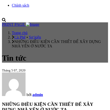
Chính sách
PRINT PAGE
Trang chủ
Cà Phê
•
Sự kiện
NHỮNG ĐIỀU KIỆN CẦN THIẾT ĐỂ XÂY DỰNG
NHÀ YẾN Ở NƯỚC TA
Tin tức
Tháng 5 07, 2020
bởi
admin
NHỮNG ĐIỀU KIỆN CẦN THIẾT ĐỂ XÂY
DỰNG NHÀ YẾN Ở NƯỚC TA