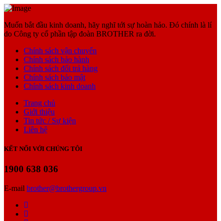
Muốn bắt đầu kinh doanh, hãy nghĩ tới sự hoàn hảo. Đó chính là lí
do Công ty cổ phần tập đoàn BROTHER ra đời.
Chính sách vận chuyển
Chính sách bảo hành
Chính sách đổi trả hàng
Chính sách bảo mật
Chính sách kinh doanh
Trang chủ
Giới thiệu
Tin tức / Sự kiện
Liên hệ
KẾT NỐI VỚI CHÚNG TÔI
1900 638 036
E-mail
brother@brothergroup.vn