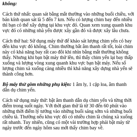
không:
Cách thứ nhất: quan sát bằng mắt thường vào những buổi chiều, với
bán kính quan sát là 5 đến 7 km. Nếu có lượng chim bay đến nhiều
thì bạn có thể xây dựng tại khu vực đó. Quan xem xung quanh khu
vực đó có những nhà yến được xây gần đó và được xây lâu chưa.
Cách thứ hai: Sử dụng máy thử để khảo sát lượng chim yến có bay
đến khu vực đó không. Chim thường bắt âm thanh rất tốt, loài chim
này có khả năng bay rất cao đôi khi nhìn bằng mắt thường không
thấy. Nhưng khi bạn bật máy thử lên, thì thấy chim yến lại bay thấp
xuống và lượng vòng xung quanh khu vực bạn bật máy. Nếu số
lượng chim xà xuống càng nhiều thì khả năng xây dựng nhà yến sẽ
thành công hơn.
Bộ máy thử gồm những phụ kiện:
1 âm ly, 1 cặp loa, âm thanh
dẫn dụ chim yến.
Cách sử dụng máy thử: bật âm thanh dẫn dụ chim yến và từng thời
điểm trong suốt ngày. Với thời gian thử là từ 30 đến 60 phút vào
những thời điểm lý tưởng vào những buổi sáng sớm và những buổi
chiều tà. Thường nếu khu vực đó có nhiều chim là chúng xà xuống
rất nhanh. Tuy nhiên, cũng có một vài trường hợp phải bật máy từ
ngày trước đến ngày hôm sau mới thấy chim bay về.