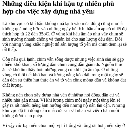
Những điều kiện khí hậu tự nhiên phù
hợp cho việc xây dựng nhà yến:
Là khu vực có khí hậu không quá lạnh vào mùa đông cũng như là
không quá nóng bức vào những ngày hè. Khí hậu ấm áp có nhiệt độ
thích hợp từ 22 đến 35oC. Ở vùng khí hậu ấm áp như vậy chim sẽ
sinh trưởng nhanh chống và thuận lợi cho sản lượng đều đặn. Đối
với những vùng khắc nghiệt thì sản lượng tổ yến mà chim đem lại sẽ
rất thấp.
Còn nếu quá lạnh, chim vẫn sống được nhưng việc sinh sản sẽ gặp
nhiều khó khăn, số lượng đàn chim cũng dần giảm đi. Nguồn thức
ăn sẽ khó tìm thấy hơn những vùng có khí hậu ấm áp. Ở những
vùng có thời tiết khô hạn và lượng nắng kéo dài trong một ngày sẽ
dẫn đến sự thiếu hụt thức ăn và tổ yến cũng mỏng dần và không đạt
chất lượng.
Không nên chọn xây dựng nhà yến ở những nơi đông dân cư và
nhiều nhà gần nhau. Vì khi lượng chim mỗi ngày một tăng lên sẽ
gây ra rất nhiều tiếng ảnh hưởng đến những hộ dân lân cận. Những
khu vực độ thi đông dân nhà cửa san sát nhau và việc chăn nuôi
không được cho phép.
Vì vậy các bạn nên chọn một vị trí trống và rộng rãi hơn, nếu xây ở