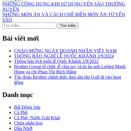
Điều
NHỮNG CÔNG DỤNG KHI SỬ DỤNG YẾN SÀO THƯỜNG
XUYÊN
hướng
NHỮNG MÓN ĂN VÀ CÁCH CHẾ BIẾN MÓN ĂN TỪ YẾN
bài
SÀO
Tìm
viết
kiếm
cho:
Bài viết mới
CHÀO MỪNG NGÀY DOANH NHÂN VIỆT NAM
THÔNG BÁO NGHỈ LỄ QUỐC KHÁNH 2/9/2024
Thông báo lịch nghỉ lễ Quốc Khánh 2/9/2022
Brother Group tổ chức lễ chia tay và tri ân anh Lương Mạnh
Hùng và chị Phan Thị Bích Hằng
Tập đoàn Brother chính thức đưa sân tập Golf đi vào hoạt
động
Danh mục
Bất Động Sản
Cà Phê
Cà Phê- Nước Giải Khát
Chưa phân loại
Dầu Nhớt