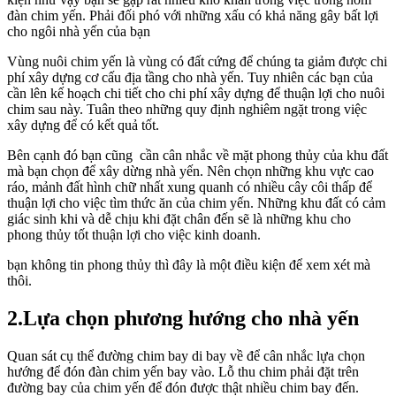
đàn chim yến. Phải đối phó với những xấu có khả năng gây bất lợi
cho ngôi nhà yến của bạn
Vùng nuôi chim yến là vùng có đất cứng để chúng ta giảm được chi
phí xây dựng cơ cấu địa tầng cho nhà yến. Tuy nhiên các bạn của
cần lên kế hoạch chi tiết cho chi phí xây dựng để thuận lợi cho nuôi
chim sau này. Tuân theo những quy định nghiêm ngặt trong việc
xây dựng để có kết quả tốt.
Bên cạnh đó bạn cũng cần cân nhắc về mặt phong thủy của khu đất
mà bạn chọn để xây dừng nhà yến. Nên chọn những khu vực cao
ráo, mảnh đất hình chữ nhất xung quanh có nhiều cây côi thấp để
thuận lợi cho việc tìm thức ăn của chim yến. Những khu đất có cảm
giác sinh khi và dễ chịu khi đặt chân đến sẽ là những khu cho
phong thủy tốt thuận lợi cho việc kinh doanh.
bạn không tin phong thủy thì đây là một điều kiện để xem xét mà
thôi.
2.Lựa chọn phương hướng cho nhà yến
Quan sát cụ thể đường chim bay di bay về để cân nhắc lựa chọn
hướng để đón đàn chim yến bay vào. Lỗ thu chim phải đặt trên
đường bay của chim yến để đón được thật nhiều chim bay đến.