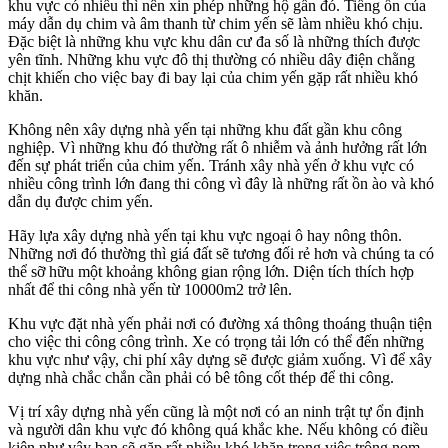
khu vực có nhiều thì nên xin phép những hộ gần đó. Tiếng ồn của
máy dẫn dụ chim và âm thanh từ chim yến sẽ làm nhiều khó chịu.
Đặc biệt là những khu vực khu dân cư đa số là những thích được
yên tĩnh. Những khu vực đô thị thường có nhiều dây điện chằng
chịt khiến cho việc bay đi bay lại của chim yến gặp rất nhiều khó
khăn.
Không nên xây dựng nhà yến tại những khu đất gần khu công
nghiệp. Vì những khu đó thường rất ô nhiễm và ảnh hưởng rất lớn
đến sự phát triển của chim yến. Tránh xây nhà yến ở khu vực có
nhiều công trình lớn đang thi công vì đây là những rất ồn ào và khó
dẫn dụ được chim yến.
Hãy lựa xây dựng nhà yến tại khu vực ngoại ô hay nông thôn.
Những nơi đó thường thì giá đất sẽ tương đối rẻ hơn và chúng ta có
thể sỡ hữu một khoảng không gian rộng lớn. Diện tích thích hợp
nhất để thi công nhà yến từ 10000m2 trở lên.
Khu vực đặt nhà yến phải nơi có đường xá thông thoáng thuận tiện
cho việc thi công công trình. Xe có trọng tải lớn có thể đến những
khu vực như vậy, chi phí xây dựng sẽ được giảm xuống. Vì để xây
dựng nhà chắc chắn cần phải có bê tông cốt thép để thi công.
Vị trí xây dựng nhà yến cũng là một nơi có an ninh trật tự ổn định
và người dân khu vực đó không quá khắc khe. Nếu không có điều
kiện như vậy bạn sẽ gặp rất nhiều khó khăn trong việc trông nom