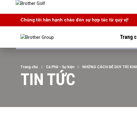
Chúng tôi hân hạnh chào đón sự hợp tác từ quý vị!
Trang 
Trang chủ
Cà Phê
•
Sự kiện
NHỮNG CÁCH ĐỂ DUY TRÌ KI
TIN TỨC