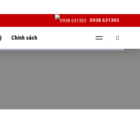
0938 631303
ệ
Chính sách