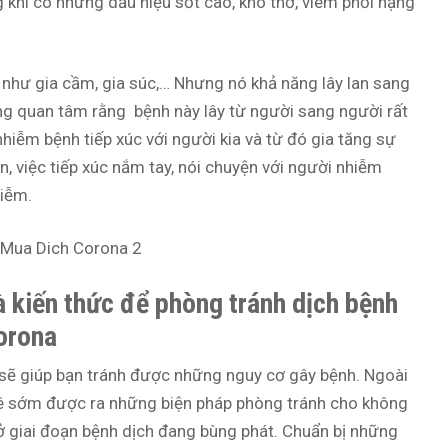
g khi có những dấu hiệu sốt cao, khó thở, viêm phổi nặng
 như gia cầm, gia súc,… Nhưng nó khả năng lây lan sang
ng quan tâm rằng bệnh này lây từ người sang người rất
 nhiễm bệnh tiếp xúc với người kia và từ đó gia tăng sự
n, việc tiếp xúc nắm tay, nói chuyện với người nhiễm
hiễm.
à kiến thức để phòng tránh dịch bệnh
orona
sẽ giúp bạn tránh được những nguy cơ gây bệnh. Ngoài
phê sớm được ra những biện pháp phòng tránh cho không
 ở giai đoạn bệnh dịch đang bùng phát. Chuẩn bị những