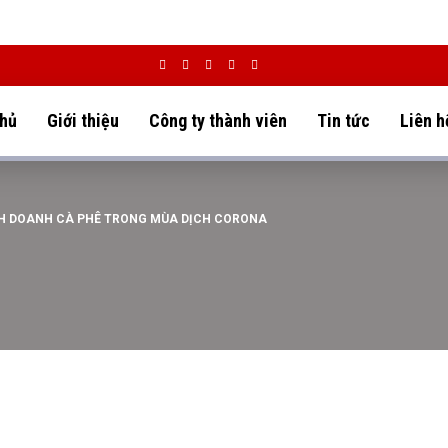
chủ
Giới thiệu
Công ty thành viên
Tin tức
Liên h
NH DOANH CÀ PHÊ TRONG MÙA DỊCH CORONA