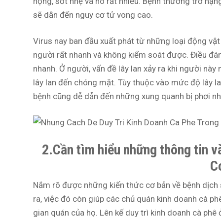
họng, sốt nhẹ và ho rất nhiều. Bệnh thường trở nặn
sẽ dẫn đến nguy cơ tử vong cao.
Virus nay ban đầu xuất phát từ những loại động vật
người rất nhanh và không kiểm soát được. Điều đá
nhanh. Ở người, vấn đề lây lan xảy ra khi người này
lây lan đến chóng mặt. Tùy thuộc vào mức độ lây la
bệnh cũng dễ dẫn đến những xung quanh bị phơi n
2.Cần tìm hiểu những thông tin v
C
Nắm rõ được những kiến thức cơ bản về bệnh dịch 
ra, việc đó còn giúp các chủ quán kinh doanh cà 
gian quán của họ. Lên kế duy trì kinh doanh cà phê